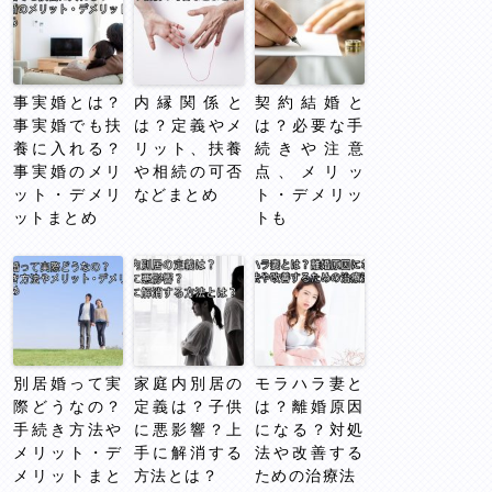
事実婚とは？
内縁関係と
契約結婚と
事実婚でも扶
は？定義やメ
は？必要な手
養に入れる？
リット、扶養
続きや注意
事実婚のメリ
や相続の可否
点、メリッ
ット・デメリ
などまとめ
ト・デメリッ
ットまとめ
トも
別居婚って実
家庭内別居の
モラハラ妻と
際どうなの？
定義は？子供
は？離婚原因
手続き方法や
に悪影響？上
になる？対処
メリット・デ
手に解消する
法や改善する
メリットまと
方法とは？
ための治療法