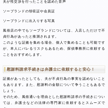
夫が性交渉を行ったことを認めた音声
ソープランドの領収証や会員証
ソープランドに出入りする写真
風俗店の中でもソープランドについては、入店しただけで不
貞行為があったと推測されます。
このような証拠を集める場合、個人で集めることも可能です
が、本人にバレるリスクもあるため、探偵事務所に依頼する
ことをおすすめします。
慰謝料請求手続きは弁護士に依頼すると安心！
証拠があったとしても、夫が不貞行為の事実を認めないこと
もあります。また、慰謝料の金額について争うこともあるで
しょう。
そのため、風俗通いを理由とした慰謝料請求の手続きについ
ては、弁護士などの法律の専門家に依頼するとスムーズで