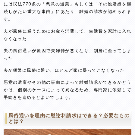
には民法770条の「悪意の遺棄」もしくは「その他婚姻を継
続しがたい重大な事由」にあたり、離婚の請求が認められま
す。
夫が風俗に通うためにお金を消費して、生活費を家計に入れ
なくなった
夫の風俗通いが原因で夫婦仲が悪くなり、別居に至ってしま
った
夫が頻繁に風俗に通い、ほとんど家に帰ってこなくなった
悪意の遺棄やその他の事由によって離婚請求ができるかどう
かは、個別のケースによって異なるため、専門家に依頼して
手続きを進めるとよいでしょう。
風俗通いを理由に慰謝料請求はできる？必要なもの
とは？