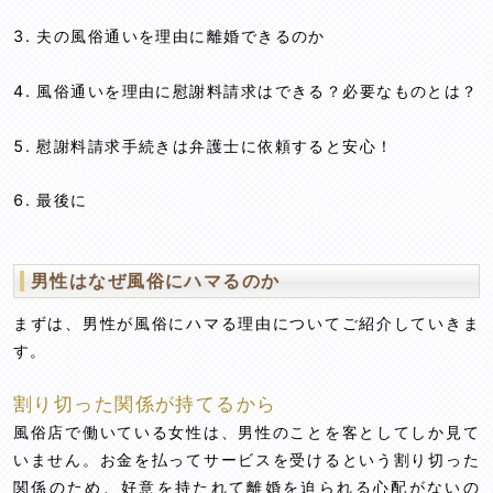
夫の風俗通いを理由に離婚できるのか
風俗通いを理由に慰謝料請求はできる？必要なものとは？
慰謝料請求手続きは弁護士に依頼すると安心！
最後に
男性はなぜ風俗にハマるのか
まずは、男性が風俗にハマる理由についてご紹介していきま
す。
割り切った関係が持てるから
風俗店で働いている女性は、男性のことを客としてしか見て
いません。お金を払ってサービスを受けるという割り切った
関係のため、好意を持たれて離婚を迫られる心配がないの