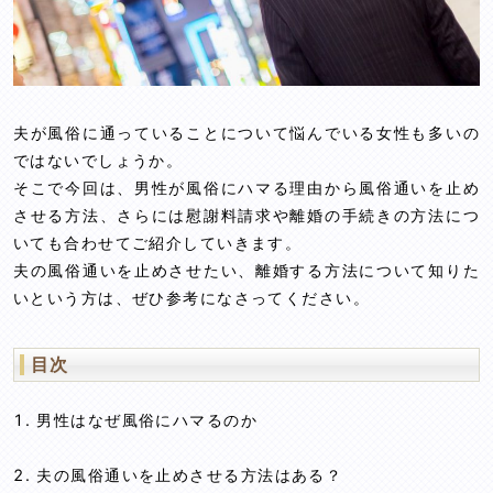
夫が風俗に通っていることについて悩んでいる女性も多いの
ではないでしょうか。
そこで今回は、男性が風俗にハマる理由から風俗通いを止め
させる方法、さらには慰謝料請求や離婚の手続きの方法につ
いても合わせてご紹介していきます。
夫の風俗通いを止めさせたい、離婚する方法について知りた
いという方は、ぜひ参考になさってください。
目次
男性はなぜ風俗にハマるのか
夫の風俗通いを止めさせる方法はある？