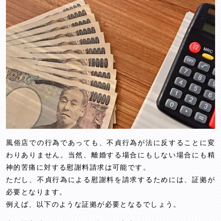
風俗店での行為であっても、不貞行為が法に反することに変
わりありません。当然、離婚する場合にもしない場合にも精
神的苦痛に対する慰謝料請求は可能です。
ただし、不貞行為による慰謝料を請求するためには、証拠が
必要となります。
例えば、以下のような証拠が必要となるでしょう。